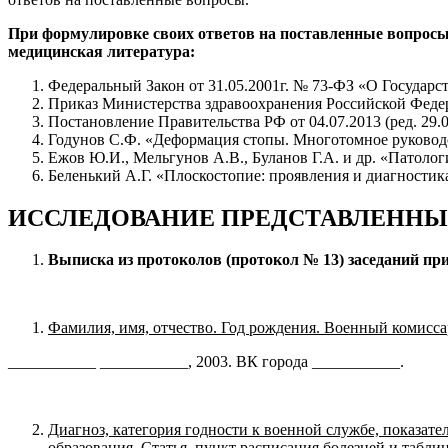
При формулировке своих ответов на поставленные вопрос
медицинская литература:
Федеральный Закон от 31.05.2001г. № 73-ФЗ «О Государс
Приказ Министерства здравоохранения Российской Феде
Постановление Правительства РФ от 04.07.2013 (ред. 29
Годунов С.Ф. «Деформация стопы. Многотомное руководс
Ежов Ю.И., Мельгунов А.В., Буланов Г.А. и др. «Патолог
Беленький А.Г. «Плоскостопие: проявления и диагностика /
ИССЛЕДОВАНИЕ ПРЕДСТАВЛЕННЫ
Выписка из протоколов (протокол № 13) заседаний при
Фамилия, имя, отчество. Год рождения. Военный комисса
___________ ___________, 2003. ВК города ___________.
Диагноз, категория годности к военной службе, показа
образования. Статья, пункт расписания болезней и табл