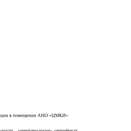
анизации в помещении АНО «ЦМКИ»
ьности – «рентгенология», сертификат