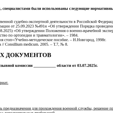
ы, специалистами были использованы следующие нормативны
твенной судебно-экспертной деятельности в Российской Федерац
рации от 25.09.2023 №491н «Об утверждении Порядка проведени
.08.2025) «Об утверждении Положения о военно-врачебной экспер
тво по ортопедии и травматологии». – 1984.
ия стоп»/Учебно-методическое пособие. – Н.Новгород, 1998г.
/ Consillium medicum. 2005. – Т.7, № 8.
Х ДОКУМЕНТОВ
зывной комиссии ___________ области от 03.07.2025г.
риат.
тель предназначения для прохождения военной службы, решение
ицы дополнительных требований.