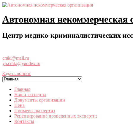
Перейти
к
содержимому
Автономная некоммерческая 
Центр медико-криминалистических ис
cmki@mail.ru
ya.cmki@yandex.ru
Задать вопрос
Главная
Наши эксперты
Документы организации
Цена
Примеры экспертиз
Рецензирование проведенных экспертиз
Контакты