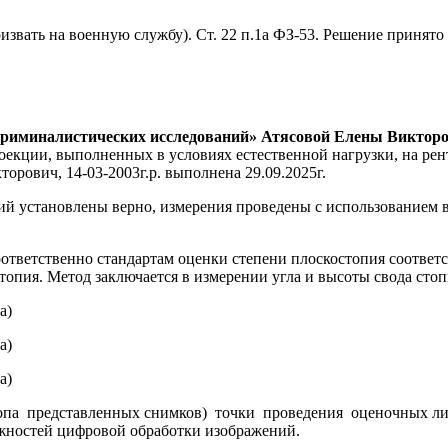
звать на военную службу). Ст. 22 п.1а ФЗ-53. Решение принято
криминалистических исследований» Атясовой Елены Виктор
оекции, выполненных в условиях естественной нагрузки, на рен
орович, 14-03-2003г.р. выполнена 29.09.2025г.
ий установлены верно, измерения проведены с использованием
тветственно стандартам оценки степени плоскостопия соответст
топия. Метод заключается в измерении угла и высоты свода стоп
оскопа представленных снимков) точки проведения оценочных л
жностей цифровой обработки изображений.