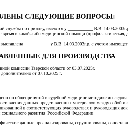
ВЛЕНЫ СЛЕДУЮЩИЕ ВОПРОСЫ:
 службы по призыву, имеются у ___________ В.В. 14.03.2003г.р
ее время в какой-либо медицинской помощи (профилактическая, ди
выставлена ___________ у В.В. 14.03.2003г.р. с учетом имеющег
АВЛЕННЫЕ ДЛЯ ПРОИЗВОДСТВА
ной комиссии Тверской области от 03.07.2025г.
дополнительно от 07.10.2025 г.
ено по общепринятой в судебной медицине методике исследова
поставления данных представленных материалов между собой и 
бликованной в соответствующих руководствах и руководящих до
 социального развития Российской Федерации.
фические данные проанализированы, сгруппированы, сопоставле