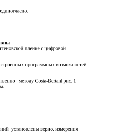
 единогласно.
овны
тгеновской пленке с цифровой
 встроенных программных возможностей
венно методу Costa-Bertani рис. 1
ы.
иний установлены верно, измерения