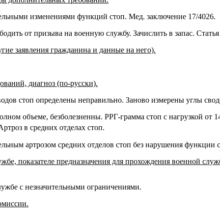
тельными изменениями функций стоп. Мед. заключение 17/4026.
бодить от призыва на военную службу. Зачислить в запас. Статья 
гие заявления гражданина и данные на него).
ваний, диагноз (по-русски).
водов стоп определены неправильно. Заново измерены углы свод
ном объеме, безболезненны. РРГ-грамма стоп с нагрузкой от 14
 Артроз в средних отделах стоп.
тельным артрозом средних отделов стоп без нарушения функции с
ужбе, показателе предназначения для прохождения военной служб
 службе с незначительными ограничениями.
омиссии.