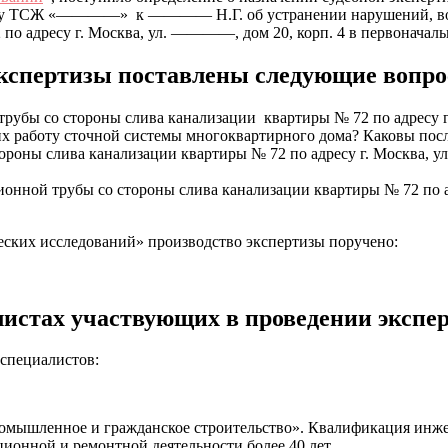
о иску ТСЖ «————» к ———— Н.Г. об устранении нарушений, в
 по адресу г. Москва, ул. ————, дом 20, корп. 4 в первоначал
экспертизы поставлены следующие вопр
рубы со стороны слива канализации квартиры № 72 по адресу г
 работу сточной системы многоквартирного дома? Каковы пос
роны слива канализации квартиры № 72 по адресу г. Москва, у
онной трубы со стороны слива канализации квартиры № 72 по 
ких исследований» производство экспертизы поручено:
листах участвующих в проведении экспе
специалистов:
ромышленное и гражданское строительство». Квалификация инже
ионной и ремонтной деятельности более 40 лет.