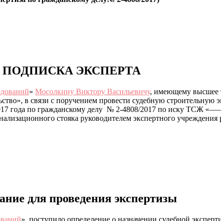
ПОДПИСКА ЭКСПЕРТА
едований
»
Мосолкину Виктору Васильевичу
, имеющему высшее 
ство», в связи с поручением провести судебную строительную 
2017 года по гражданскому делу № 2-4808/2017 по иску ТС
нализационного стояка руководителем экспертного учреждения 
ание для проведения экспертизы
ований
», поступило определение о назначении судебной эксперт