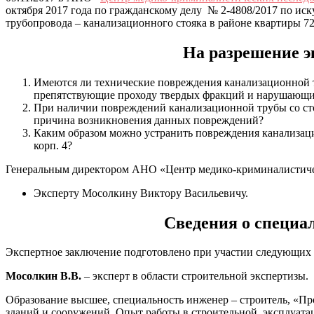
октября 2017 года по гражданскому делу № 2-4808/2017 п
трубопровода – канализационного стояка в районе квартиры 72
На разрешение 
Имеются ли технические повреждения канализационной т
препятствующие проходу твердых фракций и нарушающих
При наличии повреждений канализационной трубы со сто
причина возникновения данных повреждений?
Каким образом можно устранить повреждения канализаци
корп. 4?
Генеральным директором АНО «Центр медико-криминалистичес
Эксперту Мосолкину Виктору Васильевичу.
Сведения о специа
Экспертное заключение подготовлено при участии следующих 
Мосолкин В.В.
– эксперт в области строительной экспертизы.
Образование высшее, специальность инженер – строитель, «П
зданий и сооружений. Опыт работы в строительной, эксплуатац