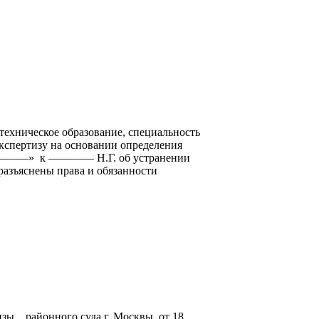
техническое образование, специальность
экспертизу на основании определения
Ж «————» к ———— Н.Г. об устранении
разъяснены права и обязанности
изы районного суда г. Москвы, от 18