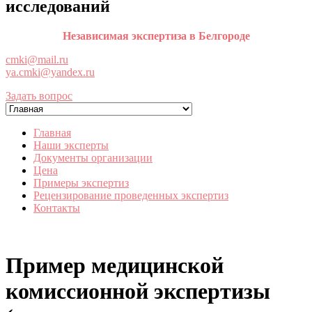
исследований
Независимая экспертиза в Белгороде
cmki@mail.ru
ya.cmki@yandex.ru
Задать вопрос
Главная
Наши эксперты
Документы организации
Цена
Примеры экспертиз
Рецензирование проведенных экспертиз
Контакты
Пример медицинской
комиссионной экспертизы