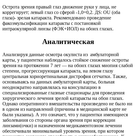
Острота зрения правый глаз движение руки у лица, не
коррегирует; левый глаз со сферой -1,0=0,2. ДS: ОU (оба
глаза)- зрелая катаракта. Рекомендовано проведение
факоэмульсификации катаракты с постановкой
интраокулярной линзы (ФЭК+ИОЛ) на обоих глазах.
Аналитическая
Анализируя данные осмотра окулиста из амбулаторной
карты, у пациентки наблюдалось стойкое снижение остроты
зрения на протяжении 7 лет — на обоих глазах миопия слабой
степени, прогрессирующая катаракта, на левом глазу
центральная хориоретинальная дистрофия сетчатки. Также,
основываясь на данных амбулаторной карты, больная
неоднократно направлялась на консультацию в
специализированные глазные стационары для проведения
хирургического лечения зрелой катаракты на обои глазах.
Однако оперативного вмешательства произведено не было ни
в одном из направлений (причины в медицинской карте не
были указаны). А это означает, что у пациентки имеющиеся
заболевания со стороны органа зрения при коррекции
линзами(очки) и назначенном медикаментозном лечении
обеспечивали минимальный уровень зрения, при котором