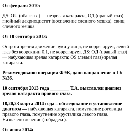
От февраля 2010:
ДS: OU (оба глаза) — незрелая катаракта, ОД (правый глаз) —
гнойный дакриоцистит (воспаление слезного мешка), свищ
слезного мешка
От 10 сентября 2013:
Острота зрения движение руки у лица, не коррегирует; левый
глаз без коррекции 0,1, не коррегирует. ДS: OД (правый глаз)
— набухающая зрелая катаракта; OS (левый глаз)-зрелая
катаракта.
Рекомендовано: операция ФЭК, дано направление в ГБ
№36.
10 сентября 2013 года ________ Т.А. выставлен диагноз
зрелая катаракта правого глаза.
18,20,23 марта 2014 года – обследование и установление
диагноза —
набухающая катаракта, помутнение роговицы
правого глаза, помутнение хрусталика левого глаза.
Назначено лечение (тобрадекс).
От июня 2014: