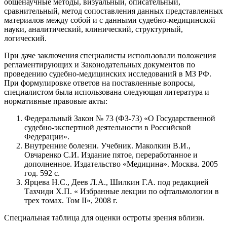
общенаучные методы, визуальный, описательный,
сравнительный, метод сопоставления данных представленных
материалов между собой и с данными судебно-медицинской
науки, аналитический, клинический, структурный,
логический.
При даче заключения специалисты использовали положения
регламентирующих и Законодательных документов по
проведению судебно-медицинских исследований в МЗ РФ.
При формулировке ответов на поставленные вопросы,
специалистом была использована следующая литература и
нормативные правовые акты:
Федеральный Закон № 73 (ФЗ-73) «О Государственной
судебно-экспертной деятельности в Российской
Федерации».
Внутренние болезни. Учебник. Маколкин В.И.,
Овчаренко С.И. Издание пятое, переработанное и
дополненное. Издательство «Медицина». Москва. 2005
год. 592 с.
Ярцева Н.С., Деев Л.А., Шилкин Г.А. под редакцией
Тахчиди Х.П. « Избранные лекции по офтальмологии в
трех томах. Том II», 2008 г.
Специальная таблица для оценки остроты зрения вблизи.