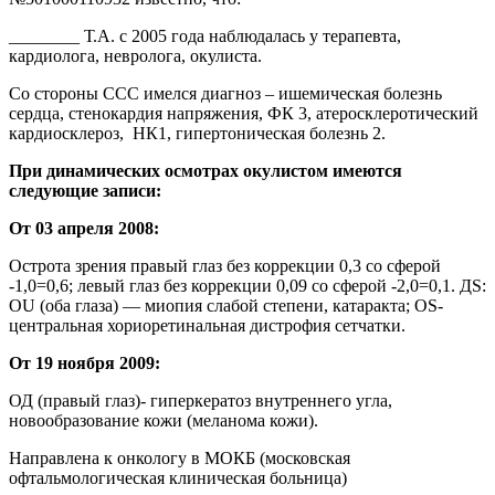
________ Т.А. с 2005 года наблюдалась у терапевта,
кардиолога, невролога, окулиста.
Со стороны ССС имелся диагноз – ишемическая болезнь
сердца, стенокардия напряжения, ФК 3, атеросклеротический
кардиосклероз, НК1, гипертоническая болезнь 2.
При динамических осмотрах окулистом имеются
следующие записи:
От 03 апреля 2008:
Острота зрения правый глаз без коррекции 0,3 со сферой
-1,0=0,6; левый глаз без коррекции 0,09 со сферой -2,0=0,1. ДS:
OU (оба глаза) — миопия слабой степени, катаракта; OS-
центральная хориоретинальная дистрофия сетчатки.
От 19 ноября 2009:
ОД (правый глаз)- гиперкератоз внутреннего угла,
новообразование кожи (меланома кожи).
Направлена к онкологу в МОКБ (московская
офтальмологическая клиническая больница)