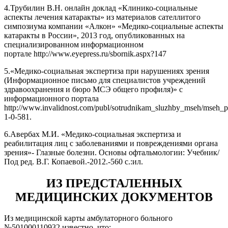
4.Трубилин В.Н. онлайн доклад «Клинико-социальные
аспекты лечения катаракты» из материалов сателлитого
симпозиума компании «Алкон» «Медико-социальные аспекты
катаракты в России», 2013 год, опубликованных на
специализированном информационном
портале http://www.eyepress.ru/sbornik.aspx?147
5.«Медико-социальная экспертиза при нарушениях зрения
(Информационное письмо для специалистов учреждений
здравоохранения и бюро МСЭ общего профиля)» с
информационного портала
http://www.invalidnost.com/publ/sotrudnikam_sluzhby_mseh/mseh_pri
1-0-581.
6.Авербах М.И. «Медико-социальная экспертиза и
реабилитация лиц с заболеваниями и повреждениями органа
зрения»- Глазные болезни. Основы офтальмологии: Учебник/
Под ред. В.Г. Копаевой.-2012.-560 с.:ил.
ИЗ ПРЕДСТАЛЕННЫХ
МЕДИЦИНСКИХ ДОКУМЕНТОВ
Из медицинской карты амбулаторного больного
№501000110932 известно, что: