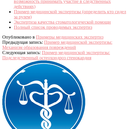
возможность принимать участие в следственных
действиях)
Пример медицинской экспертизы (определить кто сидел
за рулем)
Экспертиза качества стоматологической помощи
Полный список проводимых экспертиз
Опубликовано в
Примеры медицинских экспертиз
Предыдущая запись:
Пример медицинской экспертизы:
Механизм образования повреждений
Следующая запись:
Пример медицинской экспертизы:
Подследственный остеохондроз стенокардия