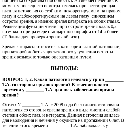
пациентка сохраняла способность к жизнеобеспечению. К
моменту последнего осмотра имелась прогрессирующая
глазная патология со стойким некоррегируемым на правом
глазу и слабокоррегируемым на левом глазу снижением
остроты зрения, а именно зрелая катаракта на обоих глазах.
Реализация функции чтения при остроте зрения вдаль 0,2
возможно при размере стандартного шрифта от 14 и более
(Таблица для проверки зрения вблизи)
Зрелая катаракта относится к категории глазной патологии,
при которой добиться достаточного улучшения остроты
зрения возможно только оперативным путем.
ВЫВОДЫ:
ВОПРОС: 1, 2. Какая патология имелась у гр-ки ________
Т.А. со стороны органов зрения? В течении какого
времени у ________ Т.А. длились заболевания органа
зрения?
Ответ:
У ________ Т.А. с 2008 года была диагностирована
патология со стороны органа зрения в виде миопии слабой
степени обоих глаз, и катаракта. Данная патология явилась
для наблюдения и лечения у окулиста на протяжении 6 лет. В
течении этого времени ————- Т.А. наблюдалась у