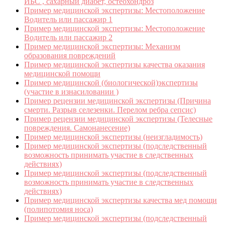
ИБС , сахарный диабет, остеохондроз
Пример медицинской экспертизы: Местоположение
Водитель или пассажир 1
Пример медицинской экспертизы: Местоположение
Водитель или пассажир 2
Пример медицинской экспертизы: Механизм
образования повреждений
Пример медицинской экспертизы качества оказания
медицинской помощи
Пример медицинской (биологической)экспертизы
(участие в изнасиловании )
Пример рецензии медицинской экспертизы (Причина
смерти. Разрыв селезенки. Перелом ребра сепсис)
Пример рецензии медицинской экспертизы (Телесные
повреждения. Самонанесение)
Пример медицинской экспертизы (неизгладимость)
Пример медицинской экспертизы (подследственный
возможность принимать участие в следственных
действиях)
Пример медицинской экспертизы (подследственный
возможность принимать участие в следственных
действиях)
Пример медицинской экспертизы качества мед помощи
(полипотомия носа)
Пример медицинской экспертизы (подследственный