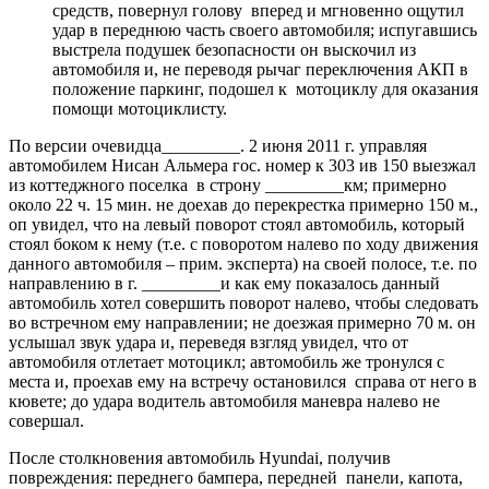
средств, повернул голову вперед и мгновенно ощутил
удар в переднюю часть своего автомобиля; испугавшись
выстрела подушек безопасности он выскочил из
автомобиля и, не переводя рычаг переключения АКП в
положение паркинг, подошел к мотоциклу для оказания
помощи мотоциклисту.
По версии очевидца_________. 2 июня 2011 г. управляя
автомобилем Нисан Альмера гос. номер к 303 ив 150 выезжал
из коттеджного поселка в строну _________км; примерно
около 22 ч. 15 мин. не доехав до перекрестка примерно 150 м.,
оп увидел, что на левый поворот стоял автомобиль, который
стоял боком к нему (т.е. с поворотом налево по ходу движения
данного автомобиля – прим. эксперта) на своей полосе, т.е. по
направлению в г. _________и как ему показалось данный
автомобиль хотел совершить поворот налево, чтобы следовать
во встречном ему направлении; не доезжая примерно 70 м. он
услышал звук удара и, переведя взгляд увидел, что от
автомобиля отлетает мотоцикл; автомобиль же тронулся с
места и, проехав ему на встречу остановился справа от него в
кювете; до удара водитель автомобиля маневра налево не
совершал.
После столкновения автомобиль Hyundai, получив
повреждения: переднего бампера, передней панели, капота,