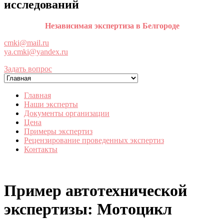
исследований
Независимая экспертиза в Белгороде
cmki@mail.ru
ya.cmki@yandex.ru
Задать вопрос
Главная
Наши эксперты
Документы организации
Цена
Примеры экспертиз
Рецензирование проведенных экспертиз
Контакты
Пример автотехнической
экспертизы: Мотоцикл