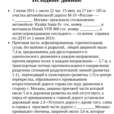
2 июня 2011 г. около 22 час. 15 мин. на 27 км + 185 м
участка автомобильной дороги М-10 «Россия» —
«_________ Москва» произошло столкновение
автомобиля Hyndai Santa Fe гос. номер _________и
мотоцикла Hondа VFR 800 гос. номер _________, а
затем опрокидывание последнего — из копии справки
по ДТП от 2 июня 2011г.
Проезжая часть: асфальтированная, горизонтальная,
сухая, без выбоин и разрытий, общей шириной около
7,4 м, предназначена для двухстороннего и
однополосного движения в каждом направлении,
причем ширина полос в каждом направлении — 3,7 м, а
транспортные потоки противоположного направления
разделены сплошной разделительной линией (разметка
1.1), переходящей в пунктирную (разметка 1.5) в центре
перекрестка, образованного примыканием
второстепенной дороги справа (хо ходу движения в
сторону г. Москвы, ширина проезжей части которой
около 5 м и дорожная разметка на ней отсутствует, а
перед её примыканием к главной дороге установлен
дорожный знак 2.4 «Уступите дорогу»; кроме того, слева
и справа к проезжей части дороги «_________ Москва»
примыкают обочины, шириной около 3,0 м, которые