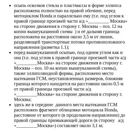
осыпь осколков стекла и пластмассы в форме эллипса
расположена полностью на правой обочине, перед
мотоциклом Hondа и параллельно ему (т.е. под углом к
правой границе проезжей части а/д «_________ Москва»
на стороне движения в сторону г. Москвы – поз. 12 на
копии вышеуказанной схемы ) и её дальняя граница
расположена на расстоянии около 3,5 м от линии,
разделяющей транспортные потоки противоположного
направления (разметка 1.1);
перед вышеуказанной осыпью, под одним углом как и
она (т.е. под углом к правой границе проезжей части а/д
«_________Москва» на стороне движения в сторону г.
Москвы – поз. 10 на копии вышеуказанной схемы),
также эллипсовидной формы, расположено место
вытекания ГСМ, неустановленных размеров, ближняя
граница которого находится на расстоянии около 0,5 м
от правой границы проезжей части а/д
«_________Москва» на стороне движения в сторону г.
Москвы;
здесь же в середине данного места вытекания ГСМ
расположен фрагмент облицовки мотоцикла Hondа,
расстояние от которого (в продольном направлении) до
правой границы примыкающей дороги (в сторону а/д
«_________Москва») составляет около 3,1 м;