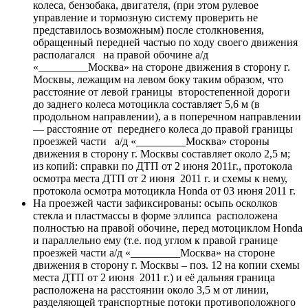
колеса, бензобака, двигателя, (при этом рулевое
управление и тормозную систему проверить не
представилось возможным) после столкновения,
обращенный передней частью по ходу своего движения
располагался на правой обочине а/д
«_________Москва» на стороне движения в сторону г.
Москвы, лежащим на левом боку таким образом, что
расстояние от левой границы второстепенной дороги
до заднего колеса мотоцикла составляет 5,6 м (в
продольном направлении), а в поперечном направлении
— расстояние от переднего колеса до правой границы
проезжей части а/д «_________Москва» стороны
движения в сторону г. Москвы составляет около 2,5 м;
из копий: справки по ДТП от 2 июня 2011г., протокола
осмотра места ДТП от 2 июня 2011 г. и схемы к нему,
протокола осмотра мотоцикла Hondа от 03 июня 2011 г.
На проезжей части зафиксированы: осыпь осколков
стекла и пластмассы в форме эллипса расположена
полностью на правой обочине, перед мотоциклом Hondа
и параллельно ему (т.е. под углом к правой границе
проезжей части а/д «_________Москва» на стороне
движения в сторону г. Москвы – поз. 12 на копии схемы
места ДТП от 2 июня 2011 г.) и её дальняя граница
расположена на расстоянии около 3,5 м от линии,
разделяющей транспортные потоки противоположного