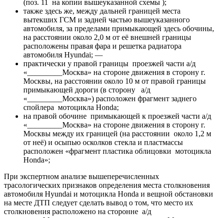
(поз. 11 на копии вышеуказанной схемы );
также здесь же, между дальней границей места
вытекших ГСМ и задней частью вышеуказанного
автомобиля, за пределами примыкающей здесь обочины,
на расстоянии около 2,0 м от её внешней границы
расположены правая фара и решетка радиатора
автомобиля Hyundai; —
практически у правой границы проезжей части а/д
«_________Москва» на стороне движения в сторону г.
Москвы, на расстоянии около 10 м от правой границы
примыкающей дороги (в сторону а/д
«_________Москва») расположен фрагмент заднего
спойлера мотоцикла Hondа;
на правой обочине примыкающей к проезжей части а/д
«_________Москва» на стороне движения в сторону г.
Москвы между их границей (на расстоянии около 1,2 м
от неё) и осыпью осколков стекла и пластмассы
расположен «фрагмент пластика облицовки мотоцикла
Hondа»;
При экспертном анализе вышеперечисленных
трасологических признаков определения места столкновения
автомобиля Hyundai и мотоцикла Hondа и вещной обстановки
на месте ДТП следует сделать вывод о том, что место их
столкновения расположено на сторонне а/д