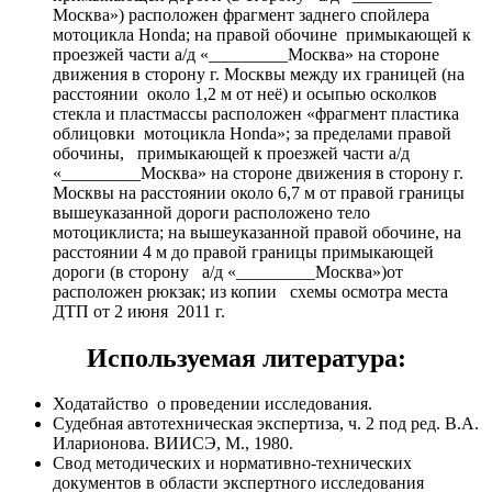
Москва») расположен фрагмент заднего спойлера
мотоцикла Hondа; на правой обочине примыкающей к
проезжей части а/д «_________Москва» на стороне
движения в сторону г. Москвы между их границей (на
расстоянии около 1,2 м от неё) и осыпью осколков
стекла и пластмассы расположен «фрагмент пластика
облицовки мотоцикла Hondа»; за пределами правой
обочины, примыкающей к проезжей части а/д
«_________Москва» на стороне движения в сторону г.
Москвы на расстоянии около 6,7 м от правой границы
вышеуказанной дороги расположено тело
мотоциклиста; на вышеуказанной правой обочине, на
расстоянии 4 м до правой границы примыкающей
дороги (в сторону а/д «_________Москва»)от
расположен рюкзак; из копии схемы осмотра места
ДТП от 2 июня 2011 г.
Используемая литература:
Ходатайство о проведении исследования.
Судебная автотехническая экспертиза, ч. 2 под ред. В.А.
Иларионова. ВИИСЭ, М., 1980.
Свод методических и нормативно-технических
документов в области экспертного исследования