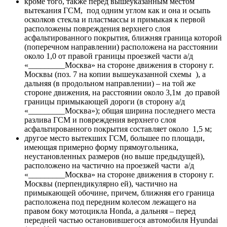
кроме того, также перед вышеуказанным местом
вытекания ГСМ, под одним углом как и она и осыпь
осколков стекла и пластмассы и примыкая к первой
расположены повреждения верхнего слоя
асфальтированного покрытия, ближняя граница которой
(поперечном направлении) расположена на расстоянии
около 1,0 от правой границы проезжей части а/д
«_________Москва» на стороне движения в сторону г.
Москвы (поз. 7 на копии вышеуказанной схемы ), а
дальняя (в продольном направлении) – на той же
стороне движения, на расстоянии около 3,1м до правой
границы примыкающей дороги (в сторону а/д
«_________Москва»); общая ширина последнего места
разлива ГСМ и повреждения верхнего слоя
асфальтированного покрытия составляет около 1,5 м;
другое место вытекших ГСМ, большее по площади,
имеющая примерно форму прямоугольника,
неустановленных размеров (но выше предыдущей),
расположено на частично на проезжей части а/д
«_________Москва» на стороне движения в сторону г.
Москвы (перпендикулярно ей), частично на
примыкающей обочине, причем, ближняя его граница
расположена под передним колесом лежащего на
правом боку мотоцикла Hondа, а дальняя – перед
передней частью остановившегося автомобиля Hyundai