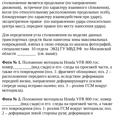
столкновение является продольное (по направлению
движения), встречное (по характеру взаимного сближения),
косое (по относительному расположению продольных осей),
блокирующее (по характеру взаимодействия при ударе),
эксцентричное правое (по направлению удара относительно
центра масс), переднее правое (по месту нанесения удара).
Для определения угла столкновения на моделях данных
транспортных средств были нанесены зоны максимальных
повреждений, взятых в свою очередь из анализа фотографий,
специалистами 10 отдела ЭКЦ ГУ МВД РФ по Московской
области _________ (см. выше).
Фото № 1.
Положение мотоцикла Hondа VFR 800 гос.
номер_________(вид сзади) и его следы на проезжей части, а
также его повреждения (поз. 1- фрагмент облицовки; поз. 2 –
расположение переднего колеса, вследствие деформации
передней вилки, направление деформирующего усилия
спереди назад исправо налево; поз. 3 – розлив ГСМ вокруг
мотоцикла).
Фото № 2.
Положение мотоцикла Hondа VFR 800 гос. номер
_________(вид сзади) и его следы на проезжей части, а также
его повреждения (поз. 1- розлив ГСМ вокруг мотоцикла; поз.
2 – деформация левой стороны руля; деформация и