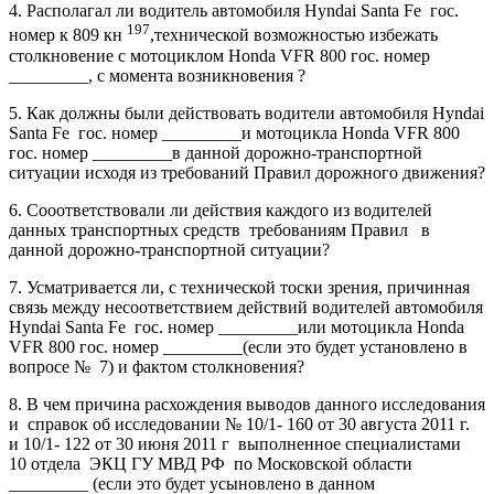
4. Располагал ли водитель автомобиля Hyndai Santa Fe гос.
197
номер к 809 кн
,технической возможностью избежать
столкновение с мотоциклом Hondа VFR 800 гос. номер
_________, с момента возникновения ?
5. Как должны были действовать водители автомобиля Hyndai
Santa Fe гос. номер _________и мотоцикла Hondа VFR 800
гос. номер _________в данной дорожно-транспортной
ситуации исходя из требований Правил дорожного движения?
6. Сооответствовали ли действия каждого из водителей
данных транспортных средств требованиям Правил в
данной дорожно-транспортной ситуации?
7. Усматривается ли, с технической тоски зрения, причинная
связь между несоответствием действий водителей автомобиля
Hyndai Santa Fe гос. номер _________или мотоцикла Hondа
VFR 800 гос. номер _________(если это будет установлено в
вопросе № 7) и фактом столкновения?
8. В чем причина расхождения выводов данного исследования
и справок об исследовании № 10/1- 160 от 30 августа 2011 г.
и 10/1- 122 от 30 июня 2011 г выполненное специалистами
10 отдела ЭКЦ ГУ МВД РФ по Московской области
_________ (если это будет усыновлено в данном