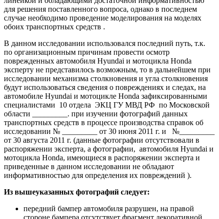
линейкой и обладающими достаточной информативностью
для решения поставленного вопроса, однако в последнем
случае необходимо проведение моделирования на моделях
обоих транспортных средств .
В данном исследовании использовался последний путь, т.к.
по организационным причинам провести осмотр
поврежденных автомобиля Hyundai и мотоцикла Hondа
эксперту не представилось возможным, то в дальнейшем при
исследовании механизма столкновения и угла столкновения
будут использоваться сведения о повреждениях и следах, на
автомобиле Hyundai и мотоцикле Hondа зафиксированными
специалистами 10 отдела ЭКЦ ГУ МВД РФ по Московской
области _________. при изучении фотографий данных
транспортных средств в процессе производства справок об
исследовании № _________ от 30 июня 2011 г. и №_________
от 30 августа 2011 г. (данные фотографии отсутствовали в
распоряжении эксперта, а фотографии, автомобиля Hyundai и
мотоцикла Hondа, имеющиеся в распоряжении эксперта и
приведенные в данном исследовании не обладают
информативностью для определения их повреждений ).
Из вышеуказанных фотографий следует:
передний бампер автомобиля разрушен, на правой
стороне бампера отсутствует фрагмент декоративной