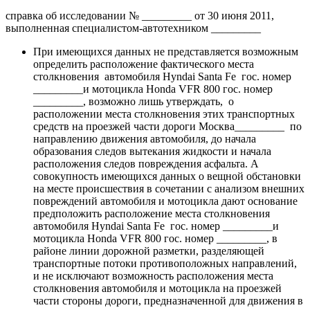
справка об исследовании № _________ от 30 июня 2011,
выполненная специалистом-автотехником _________
При имеющихся данных не представляется возможным
определить расположение фактического места
столкновения автомобиля Hyndai Santa Fe гос. номер
_________и мотоцикла Hondа VFR 800 гос. номер
_________, возможно лишь утверждать, о
расположении места столкновения этих транспортных
средств на проезжей части дороги Москва_________ по
направлению движения автомобиля, до начала
образования следов вытекания жидкости и начала
расположения следов повреждения асфальта. А
совокупность имеющихся данных о вещной обстановки
на месте происшествия в сочетании с анализом внешних
повреждений автомобиля и мотоцикла дают основание
предположить расположение места столкновения
автомобиля Hyndai Santa Fe гос. номер _________и
мотоцикла Hondа VFR 800 гос. номер _________, в
районе линии дорожной разметки, разделяющей
транспортные потоки противоположных направлений,
и не исключают возможность расположения места
столкновения автомобиля и мотоцикла на проезжей
части стороны дороги, предназначенной для движения в