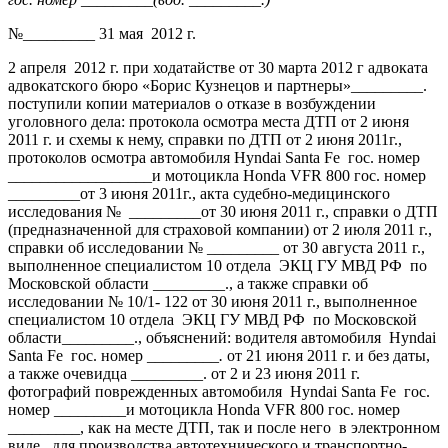
№_________ 31 мая 2012 г.
2 апреля 2012 г. при ходатайстве от 30 марта 2012 г адвоката
адвокатского бюро «Борис Кузнецов и партнеры»_________.
поступили копии материалов о отказе в возбуждении
уголовного дела: протокола осмотра места ДТП от 2 июня
2011 г. и схемы к нему, справки по ДТП от 2 июня 2011г.,
протоколов осмотра автомобиля Hyndai Santa Fe гос. номер
__________________и мотоцикла Hondа VFR 800 гос. номер
_________от 3 июня 2011г., акта судебно-медицинского
исследования № _________от 30 июня 2011 г., справки о ДТП
(предназначенной для страховой компании) от 2 июля 2011 г.,
справки об исследовании № _________ от 30 августа 2011 г.,
выполненное специалистом 10 отдела ЭКЦ ГУ МВД РФ по
Московской области _________., а также справки об
исследовании № 10/1- 122 от 30 июня 2011 г., выполненное
специалистом 10 отдела ЭКЦ ГУ МВД РФ по Московской
области_________., объяснений: водителя автомобиля Hyndai
Santa Fe гос. номер _________
.
от 21 июня 2011 г. и без даты,
а также очевидца _________. от 2 и 23 июня 2011 г.
фотографий поврежденных автомобиля Hyndai Santa Fe гос.
номер _________и мотоцикла Hondа VFR 800 гос. номер
_________, как на месте ДТП, так и после него в электронном
виде для производства автотехнического и транспортно-