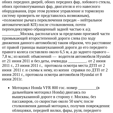
обоих передних дверей, обоих передних фар, лобового стекла,
обоих противотуманных фар, двигателя и его навесного
оборудования, (при этом рулевое управление и тормозную
систему проверить не представилось возможным),
«положение рычага переключения передач – нейтральное
автоматической КП) после столкновения, почти
перпендикулярно обращенный задней частью к а/д
_________Москва, располагался за пределами проезжей части
примыкающей второстепенной дороги слева (по ходу
движения данного автомобиля) таким образом, что расстояние
от правой границы вышеуказанной дороги до его переднего
правого колеса составляло около 6,5 м, а до заднего правого –
7,8 м.; из копий: объяснений — водителя автомобиля Hyundai
от 21 июня 2011 и без даты, очевидца _________. от 2 июня
2011 г., 23 июня 2011 г., протокола осмотра места ДТП от 2
июня 2011 г. и схемы к нему, из копии справки по ДТП от 2
июня 2011 г., протокола осмотра автомобиля Hyundai от 8
июня 2011г.
Мотоцикл Hondа VFR 800 гос. номер _________(в
дальнейшем мотоцикл Hondа) двигаясь по
вышеуказанной дороге в сторону г. Москвы, без
пассажиров, со скоростью около 50 км/ч; после
столкновения данный мотоцикл, получив повреждения:
облицовки, передней вилки, фары, руля, переднего