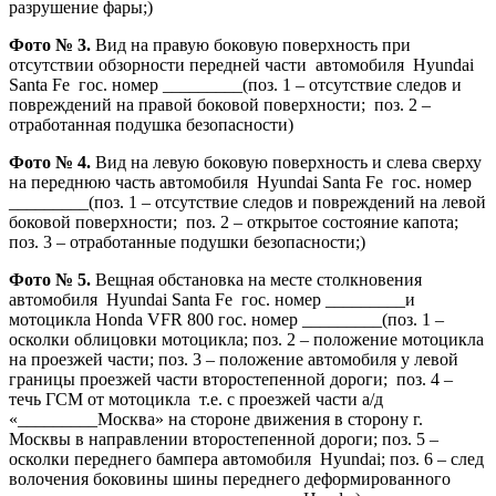
разрушение фары;)
Фото № 3.
Вид на правую боковую поверхность при
отсутствии обзорности передней части автомобиля Hyundai
Santa Fe гос. номер _________(поз. 1 – отсутствие следов и
повреждений на правой боковой поверхности; поз. 2 –
отработанная подушка безопасности)
Фото № 4.
Вид на левую боковую поверхность и слева сверху
на переднюю часть автомобиля Hyundai Santa Fe гос. номер
_________(поз. 1 – отсутствие следов и повреждений на левой
боковой поверхности; поз. 2 – открытое состояние капота;
поз. 3 – отработанные подушки безопасности;)
Фото № 5.
Вещная обстановка на месте столкновения
автомобиля Hyundai Santa Fe гос. номер _________и
мотоцикла Hondа VFR 800 гос. номер _________(поз. 1 –
осколки облицовки мотоцикла; поз. 2 – положение мотоцикла
на проезжей части; поз. 3 – положение автомобиля у левой
границы проезжей части второстепенной дороги; поз. 4 –
течь ГСМ от мотоцикла т.е. с проезжей части а/д
«_________Москва» на стороне движения в сторону г.
Москвы в направлении второстепенной дороги; поз. 5 –
осколки переднего бампера автомобиля Hyundai; поз. 6 – след
волочения боковины шины переднего деформированного