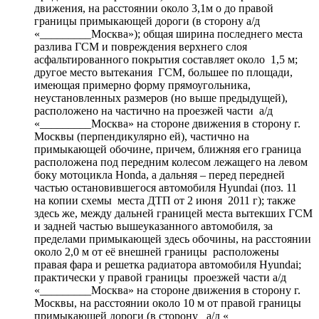
движения, на расстоянии около 3,1м о до правой
границы примыкающей дороги (в сторону а/д
«_________Москва»); общая ширина последнего места
разлива ГСМ и повреждения верхнего слоя
асфальтированного покрытия составляет около 1,5 м;
другое место вытекания ГСМ, большее по площади,
имеющая примерно форму прямоугольника,
неустановленных размеров (но выше предыдущей),
расположено на частично на проезжей части а/д
«_________Москва» на стороне движения в сторону г.
Москвы (перпендикулярно ей), частично на
примыкающей обочине, причем, ближняя его граница
расположена под передним колесом лежащего на левом
боку мотоцикла Hondа, а дальняя – перед передней
частью остановившегося автомобиля Hyundai (поз. 11
на копии схемы места ДТП от 2 июня 2011 г); также
здесь же, между дальней границей места вытекших ГСМ
и задней частью вышеуказанного автомобиля, за
пределами примыкающей здесь обочины, на расстоянии
около 2,0 м от её внешней границы расположены
правая фара и решетка радиатора автомобиля Hyundai;
практически у правой границы проезжей части а/д
«_________Москва» на стороне движения в сторону г.
Москвы, на расстоянии около 10 м от правой границы
примыкающей дороги (в сторону а/д «_________