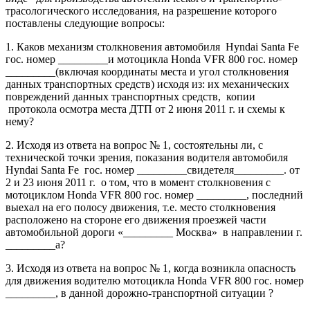
трасологического исследования, на разрешение которого
поставлены следующие вопросы:
1. Каков механизм столкновения автомобиля Hyndai Santa Fe
гос. номер _________и мотоцикла Hondа VFR 800 гос. номер
_________(включая координаты места и угол столкновения
данных транспортных средств) исходя из: их механических
повреждений данных транспортных средств, копии
протокола осмотра места ДТП от 2 июня 2011 г. и схемы к
нему?
2. Исходя из ответа на вопрос № 1, состоятельны ли, с
технической точки зрения, показания водителя автомобиля
Hyndai Santa Fe гос. номер _________свидетеля_________. от
2 и 23 июня 2011 г. о том, что в момент столкновения с
мотоциклом Hondа VFR 800 гос. номер _________, последний
выехал на его полосу движения, т.е. место столкновения
расположено на стороне его движения проезжей части
автомобильной дороги «_________ Москва» в направлении г.
_________а?
3. Исходя из ответа на вопрос № 1, когда возникла опасность
для движения водителю мотоцикла Hondа VFR 800 гос. номер
_________, в данной дорожно-транспортной ситуации ?