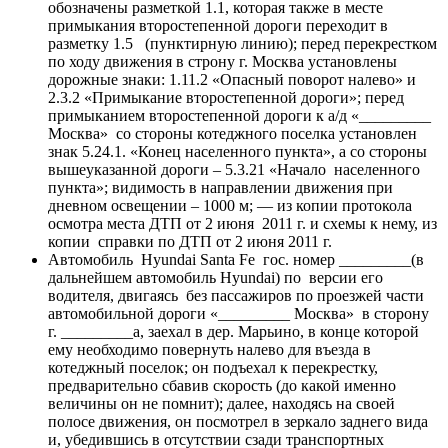
обозначены разметкой 1.1, которая также в месте
примыкания второстепенной дороги переходит в
разметку 1.5 (пунктирную линию); перед перекрестком
по ходу движения в строну г. Москва установлены
дорожные знаки: 1.11.2 «Опасный поворот налево» и
2.3.2 «Примыкание второстепенной дороги»; перед
примыканием второстепенной дороги к а/д «_________
Москва» со стороны котеджного поселка установлен
знак 5.24.1. «Конец населенного пункта», а со стороны
вышеуказанной дороги – 5.3.21 «Начало населенного
пункта»; видимость в направлении движения при
дневном освещении – 1000 м; — из копии протокола
осмотра места ДТП от 2 июня 2011 г. и схемы к нему, из
копии справки по ДТП от 2 июня 2011 г.
Автомобиль Hyundai Santa Fe гос. номер _________(в
дальнейшем автомобиль Hyundai) по версии его
водителя, двигаясь без пассажиров по проезжей части
автомобильной дороги «_________ Москва» в сторону
г. _________а, заехал в дер. Марьино, в конце которой
ему необходимо повернуть налево для въезда в
котеджный поселок; он подъехал к перекрестку,
предварительно сбавив скорость (до какой именно
величины он не помнит); далее, находясь на своей
полосе движения, он посмотрел в зеркало заднего вида
и, убедившись в отсутствии сзади транспортных