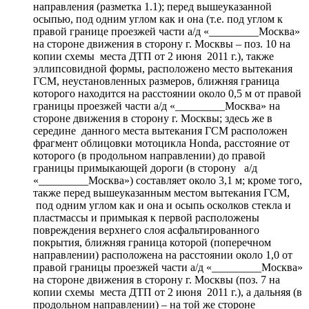
направления (разметка 1.1); перед вышеуказанной
осыпью, под одним углом как и она (т.е. под углом к
правой границе проезжей части а/д «_________Москва»
на стороне движения в сторону г. Москвы – поз. 10 на
копии схемы места ДТП от 2 июня 2011 г.), также
эллипсовидной формы, расположено место вытекания
ГСМ, неустановленных размеров, ближняя граница
которого находится на расстоянии около 0,5 м от правой
границы проезжей части а/д «_________Москва» на
стороне движения в сторону г. Москвы; здесь же в
середине данного места вытекания ГСМ расположен
фрагмент облицовки мотоцикла Hondа, расстояние от
которого (в продольном направлении) до правой
границы примыкающей дороги (в сторону а/д
«_________Москва») составляет около 3,1 м; кроме того,
также перед вышеуказанным местом вытекания ГСМ,
под одним углом как и она и осыпь осколков стекла и
пластмассы и примыкая к первой расположены
повреждения верхнего слоя асфальтированного
покрытия, ближняя граница которой (поперечном
направлении) расположена на расстоянии около 1,0 от
правой границы проезжей части а/д «_________Москва»
на стороне движения в сторону г. Москвы (поз. 7 на
копии схемы места ДТП от 2 июня 2011 г.), а дальняя (в
продольном направлении) – на той же стороне